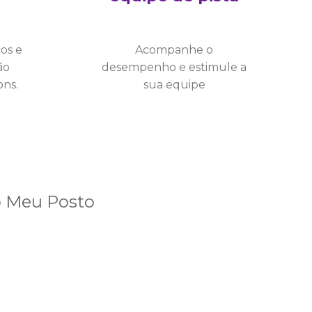
cos e
Acompanhe o
ão
desempenho e estimule a
ns.
sua equipe
.