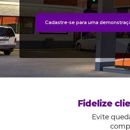
Cadastre-se para uma demonstraç
Fidelize cl
Evite qued
compl