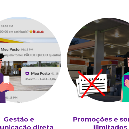
Gestão e
Promoções e sor
nicação direta
ilimitados