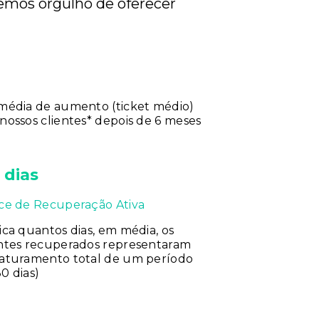
temos orgulho de oferecer
%
 média de aumento (ticket médio)
nossos clientes* depois de 6 meses
 dias
ice de Recuperação Ativa
ica quantos dias, em média, os
entes recuperados representaram
faturamento total de um período
0 dias)