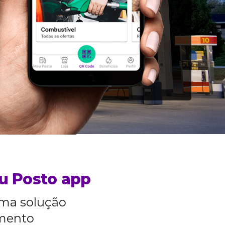
eu Posto app
uma solução
amento