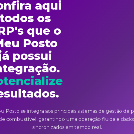
onfira aqui
todos os
RP's que o
Meu Posto
já possui
ntegração.
tencialize
esultados.
 Posto se integra aos principais sistemas de gestão de 
de combustível, garantindo uma operação fluida e dado
sincronizados em tempo real.